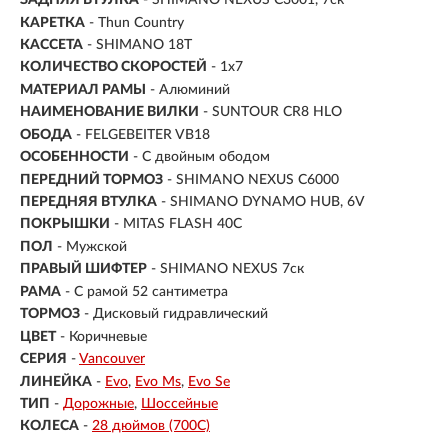
ЗАДНЯЯ ВТУЛКА
- SHIMANO NEXUS C3001, 7ск
КАРЕТКА
- Thun Country
КАССЕТА
- SHIMANO 18T
КОЛИЧЕСТВО СКОРОСТЕЙ
- 1x7
МАТЕРИАЛ РАМЫ
- Алюминий
НАИМЕНОВАНИЕ ВИЛКИ
- SUNTOUR CR8 HLO
ОБОДА
- FELGEBEITER VB18
ОСОБЕННОСТИ
- С двойным ободом
ПЕРЕДНИЙ ТОРМОЗ
- SHIMANO NEXUS C6000
ПЕРЕДНЯЯ ВТУЛКА
- SHIMANO DYNAMO HUB, 6V
ПОКРЫШКИ
- MITAS FLASH 40C
ПОЛ
-
Мужской
ПРАВЫЙ ШИФТЕР
- SHIMANO NEXUS 7ск
РАМА
-
С рамой 52 сантиметра
ТОРМОЗ
- Дисковый гидравлический
ЦВЕТ
- Коричневые
СЕРИЯ
-
Vancouver
ЛИНЕЙКА
-
Evo
Evo Ms
Evo Se
ТИП
-
Дорожные
Шоссейные
КОЛЕСА
-
28 дюймов (700C)