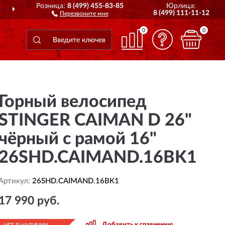
Розница:
8 (499) 455-83-85
Юрлица:
ДОСТАВИМ
ПО ВСЕЙ РОССИИ
8 (499) 111-11-12
Перезвоните мне
0
0
Горный велосипед
STINGER CAIMAN D 26"
чёрный с рамой 16"
26SHD.CAIMAND.16BK1
Артикул:
26SHD.CAIMAND.16BK1
17 990 руб.
Добавить к сравнению