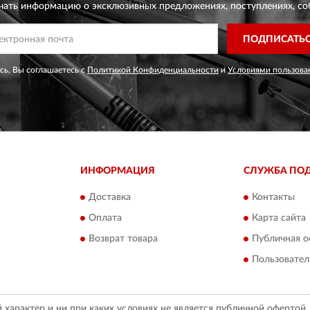
чать информацию о эксклюзивных предложениях,
поступлениях, со
ПОДПИСАТЬ
ь, Вы соглашаетесь с
Политикой Конфиденциальности
и
Условиями пользова
ИНФОРМАЦИЯ
СЛУЖБА ПО
Доставка
Контакты
Оплата
Карта сайта
Возврат товара
Публичная о
Пользовател
арактер и ни при каких условиях не является публичной офертой