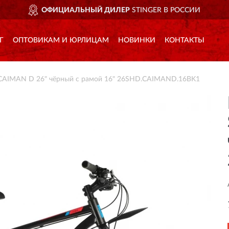
ОФИЦИАЛЬНЫЙ ДИЛЕР
STINGER В РОССИИ
Г
ОПТОВИКАМ И ЮРЛИЦАМ
НОВИНКИ
КОНТАКТЫ
CAIMAN D 26" чёрный с рамой 16" 26SHD.CAIMAND.16BK1