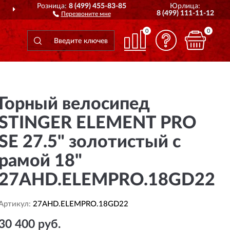
Розница:
8 (499) 455-83-85
Юрлица:
ДОСТАВИМ
ПО ВСЕЙ РОССИИ
8 (499) 111-11-12
Перезвоните мне
0
0
Горный велосипед
STINGER ELEMENT PRO
SE 27.5" золотистый с
рамой 18"
27AHD.ELEMPRO.18GD22
Артикул:
27AHD.ELEMPRO.18GD22
30 400 руб.