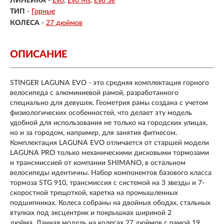
ЛИНЕЙКА
-
Evo
Evo Ms
Evo Se
ТИП
-
Горные
КОЛЕСА
-
27 дюймов
ОПИСАНИЕ
STINGER LAGUNA EVO - это средняя комплектация горного
велосипеда с алюминиевой рамой, разработанного
специально для девушек. Геометрия рамы создана с учетом
физиологических особенностей, что делает эту модель
удобной для использования не только на городских улицах,
но и за городом, например, для занятия фитнесом.
Комплектация LAGUNA EVO отличается от старшей модели
LAGUNA PRO только механическими дисковыми тормозами
и трансмиссией от компании SHIMANO, в остальном
велосипеды идентичны. Набор компонентов базового класса
тормоза STG 910, трансмиссия с системой на 3 звезды и 7-
скоростной трещоткой, каретка на промышленных
подшипниках. Колеса собраны на двойных ободах, стальных
втулках под эксцентрик и покрышках шириной 2
дюйма. Данная модель на колесах 27 дюймов с рамой 19