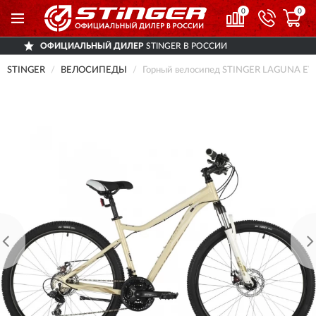
0
0
АЛЬНЫЙ ДИЛЕР
STINGER В РОССИИ
ДОС
STINGER
ВЕЛОСИПЕДЫ
Горный велосипед STINGER LAGUNA EV