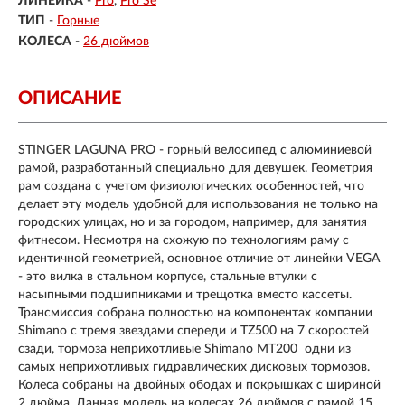
ЛИНЕЙКА
-
Pro
Pro Se
ТИП
-
Горные
КОЛЕСА
-
26 дюймов
ОПИСАНИЕ
STINGER LAGUNA PRO - горный велосипед с алюминиевой
рамой, разработанный специально для девушек. Геометрия
рам создана с учетом физиологических особенностей, что
делает эту модель удобной для использования не только на
городских улицах, но и за городом, например, для занятия
фитнесом. Несмотря на схожую по технологиям раму с
идентичной геометрией, основное отличие от линейки VEGA
- это вилка в стальном корпусе, стальные втулки с
насыпными подшипниками и трещотка вместо кассеты.
Трансмиссия собрана полностью на компонентах компании
Shimano с тремя звездами спереди и TZ500 на 7 скоростей
сзади, тормоза неприхотливые Shimano MT200 одни из
самых неприхотливых гидравлических дисковых тормозов.
Колеса собраны на двойных ободах и покрышках с шириной
2 дюйма. Данная модель на колесах 26 дюймов с рамой 15