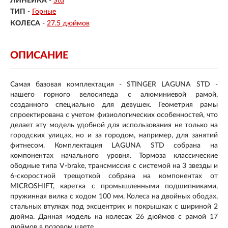
ЛИНЕЙКА
-
Std
ТИП
-
Горные
КОЛЕСА
-
27.5 дюймов
ОПИСАНИЕ
Самая базовая комплектация - STINGER LAGUNA STD -
нашего горного велосипеда с алюминиевой рамой,
созданного специально для девушек. Геометрия рамы
спроектирована с учетом физиологических особенностей, что
делает эту модель удобной для использования не только на
городских улицах, но и за городом, например, для занятий
фитнесом. Комплектация LAGUNA STD собрана на
компонентах начального уровня. Тормоза классические
ободные типа V-brake, трансмиссия с системой на 3 звезды и
6-скоростной трещоткой собрана на компонентах от
MICROSHIFT, каретка с промышленными подшипниками,
пружинная вилка с ходом 100 мм. Колеса на двойных ободах,
стальных втулках под эксцентрик и покрышках с шириной 2
дюйма. Данная модель на колесах 26 дюймов с рамой 17
дюймов в розовом цвете.