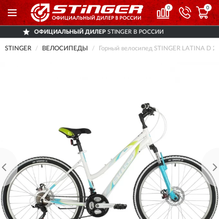
0
0
ЦИАЛЬНЫЙ ДИЛЕР
STINGER В РОССИИ
Д
STINGER
ВЕЛОСИПЕДЫ
Горный велосипед STINGER LATINA D 