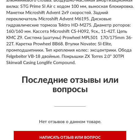
алюминиевого сплава. Воздушно-масляная амортизационная
вилка: STG Prime Sl Air с ходом 100 мм, выносная блокировка.
Манетки Microshift Advent 2x9 скоростей. Задний
переключатель Microshift Advent M6195. Дисковые
гидравлические тормоза Tektro HD-M275. Диаметр роторов:
160/160 мм. Кассета Microshift CS-H092, 9ск., 11-42T. Цепь
KMC Z9. Система (шатуны) Prowheel MPL501 170/175mm 36-
22T. Каретка Prowheel BB68. Втулки Novatec Sl-Elite,
промподшипники. Тип крепления колес: эксцентрики. Обода
Felgebeiter VB-18 двойные. Покрышки ZX Torres 2.0" 30TPI
Skinwall Casing Longlife Compound.
Последние отзывы или
вопросы
Нет отзывов о данном товаре.
НАПИСАТЬ ОТЗЫВ ИЛИ ВОПРОС