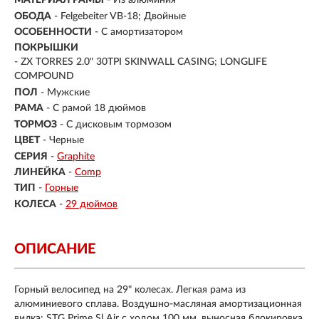
МАТЕРИАЛ РАМЫ
- Из алюминия
ОБОДА
- Felgebeiter VB-18; Двойные
ОСОБЕННОСТИ
- С амортизатором
ПОКРЫШКИ
- ZX TORRES 2.0" 30TPI SKINWALL CASING; LONGLIFE
COMPOUND
ПОЛ
-
Мужские
РАМА
-
С рамой 18 дюймов
ТОРМОЗ
- С дисковым тормозом
ЦВЕТ
- Черные
СЕРИЯ
-
Graphite
ЛИНЕЙКА
-
Comp
ТИП
-
Горные
КОЛЕСА
-
29 дюймов
ОПИСАНИЕ
Горный велосипед на 29" колесах. Легкая рама из
алюминиевого сплава. Воздушно-масляная амортизационная
вилка: STG Prime Sl Air с ходом 100 мм, выносная блокировка.