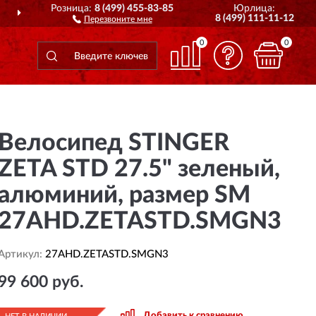
Розница:
8 (499) 455-83-85
Юрлица:
ДОСТАВИМ
ПО ВСЕЙ РОССИИ
8 (499) 111-11-12
Перезвоните мне
0
0
Велосипед STINGER
ZETA STD 27.5" зеленый,
алюминий, размер SM
27AHD.ZETASTD.SMGN3
Артикул:
27AHD.ZETASTD.SMGN3
99 600 руб.
Добавить к сравнению