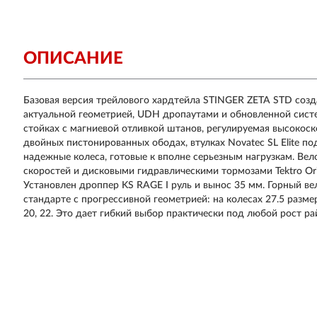
ОПИСАНИЕ
Базовая версия трейлового хардтейла STINGER ZETA STD созд
актуальной геометрией, UDH дропаутами и обновленной сист
стойках с магниевой отливкой штанов, регулируемая высокоск
двойных пистонированных ободах, втулках Novatec SL Elite по
надежные колеса, готовые к вполне серьезным нагрузкам. Вел
скоростей и дисковыми гидравлическими тормозами Tektro Or
Установлен дроппер KS RAGE I руль и вынос 35 мм. Горный в
стандарте с прогрессивной геометрией: на колесах 27.5 разме
20, 22. Это дает гибкий выбор практически под любой рост ра