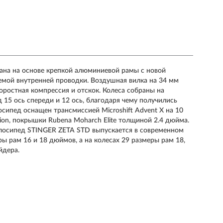
ана на основе крепкой алюминиевой рамы с новой
емой внутренней проводки. Воздушная вилка на 34 мм
оростная компрессия и отскок. Колеса собраны на
д 15 ось спереди и 12 ось, благодаря чему получились
осипед оснащен трансмиссией Microshift Advent Х на 10
ion, покрышки Rubena Moharch Elite толщиной 2.4 дюйма.
елосипед STINGER ZETA STD выпускается в современном
ры рам 16 и 18 дюймов, а на колесах 29 размеры рам 18,
йдера.