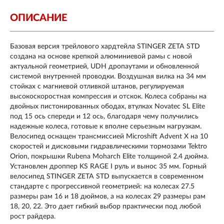
ОПИСАНИЕ
Базовая версия трейлового хардтейла STINGER ZETA STD
создана на основе крепкой алюминиевой рамы с новой
актуальной геометрией, UDH дропаутами и обновленной
системой внутренней проводки. Воздушная вилка на 34 мм
стойках с магниевой отливкой штанов, регулируемая
высокоскоростная компрессия и отскок. Колеса собраны на
двойных пистонированных ободах, втулках Novatec SL Elite
под 15 ось спереди и 12 ось, благодаря чему получились
надежные колеса, готовые к вполне серьезным нагрузкам.
Велосипед оснащен трансмиссией Microshift Advent Х на 10
скоростей и дисковыми гидравлическими тормозами Tektro
Orion, покрышки Rubena Moharch Elite толщиной 2.4 дюйма.
Установлен дроппер KS RAGE I руль и вынос 35 мм. Горный
велосипед STINGER ZETA STD выпускается в современном
стандарте с прогрессивной геометрией: на колесах 27.5
размеры рам 16 и 18 дюймов, а на колесах 29 размеры рам
18, 20, 22. Это дает гибкий выбор практически под любой
рост райдера.