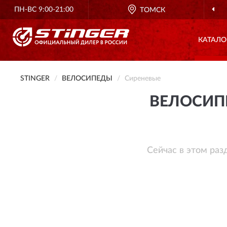
ПН-ВС 9:00-21:00
ОФИЦИАЛЬНЫЙ ДИЛЕР
STINGER В РОССИИ
ТОМСК
КАТАЛО
STINGER
ВЕЛОСИПЕДЫ
Сиреневые
ВЕЛОСИПЕ
Сейчас в этом раз